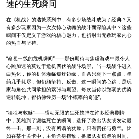
速的生死瞬间
在《机战》的浩繁系列中，有多少场战斗成为了经典？又
有多少玩家因为一次次惊心动魄的战斗而深陷其中？这些
瞬间不仅定义了游戏的核心魅力，也折射出无数玩家内心
的热血与坚持。
“命悬一线的危机瞬间”——那份期待与焦虑游戏中最令人
心跳加速的莫过于危机四伏的战斗场景。当一场战斗进入
白热化，你的机体濒临爆炸边缘，血条只剩下一点点，弹
药几乎耗尽，但仍须坚持、反击。这一瞬间的心跳，是玩
家与角色共同承担的紧张与期望。每次当你以微弱的优势
逆转乾坤，都仿佛经历一场“小概率的奇迹”。
“牺牲与救赎”——感动无限的生死抉择在许多经典剧情
中，英雄到了濒临死亡的瞬间，选择了救出队友或发动最
终一击。那一刻，没有所谓的犹豫，只有责任与勇气。比
如在某个关卡中，主角舍身挡敌，换取队友逃跑的时间。