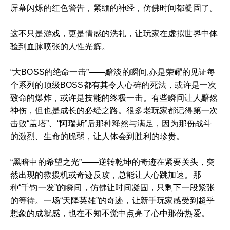
屏幕闪烁的红色警告，紧绷的神经，仿佛时间都凝固了。
这不只是游戏，更是情感的洗礼，让玩家在虚拟世界中体
验到血脉喷张的人性光辉。
“大BOSS的绝命一击”——黯淡的瞬间,亦是荣耀的见证每
个系列的顶级BOSS都有其令人心碎的死法，或许是一次
致命的爆炸，或许是技能的终极一击。有些瞬间让人黯然
神伤，但也是成长的必经之路。很多老玩家都记得第一次
击败“盖塔”、“阿瑞斯”后那种释然与满足，因为那份战斗
的激烈、生命的脆弱，让人体会到胜利的珍贵。
“黑暗中的希望之光”——逆转乾坤的奇迹在紧要关头，突
然出现的救援机或奇迹反攻，总能让人心跳加速。那
种“千钧一发”的瞬间，仿佛让时间凝固，只剩下一段紧张
的等待。一场“天降英雄”的奇迹，让新手玩家感受到超乎
想象的成就感，也在不知不觉中点亮了心中那份热爱。