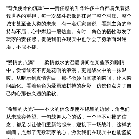
“背负使命的沉重”——责任感的升华许多主角都肩负着拯
救世界的重担，每一次战斗都像是扛起了整个村庄、整个
城市甚至全人类的未来。有一名玩家曾说，看到主角的坚
持与不屈，心中燃起一股热血。有时，角色的牺牲激发了
玩家的责任感，促使我们在现实中也学会了勇敢面对逆
境，不屈不挠。
“爱情的点滴”——柔情似水的温暖瞬间在某些系列剧情
中，爱情线索不再是花哨的浪漫，更是战火中的一抹温
暖。从暗示到真情告白，那些微妙而真挚的瞬间，让人瞬
间融化。看着角色为爱勇敢拼搏的身影，仿佛也点亮了自
己内心那份久违的柔软。
“希望的火光”——不灭的信念即使在绝望的边缘，角色们
从未放弃希望。一句鼓舞人心的话，一个坚不可摧的信
念，都足以让他们重新站起来，迎接下一场战斗。这样的
瞬间，点燃了无数玩家的心，激励我们在现实中也能坚韧